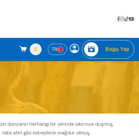
Facebo
İnsta
Link
Y
TR
Bağış Yap
0
ızın dünyanın herhangi bir yerinde sıkıntıya düşmüş,
 tabii afet gibi sebeplerle mağdur olmuş,