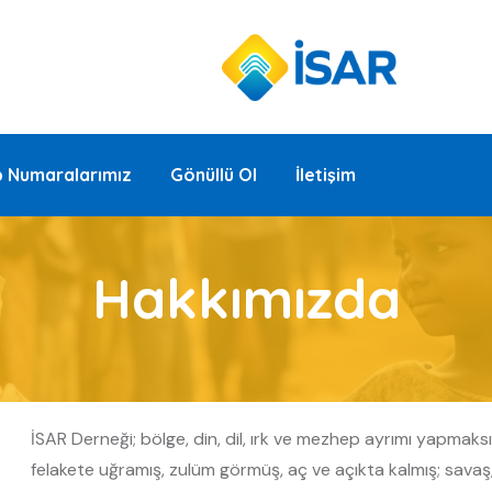
 Numaralarımız
Gönüllü Ol
İletişim
Hakkımızda
İSAR Derneği; bölge, din, dil, ırk ve mezhep ayrımı yapmaks
felakete uğramış, zulüm görmüş, aç ve açıkta kalmış; savaş,