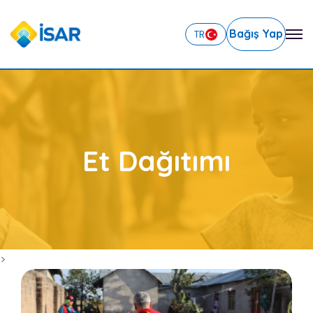
Bağış Yap
TR
Et Dağıtımı
>