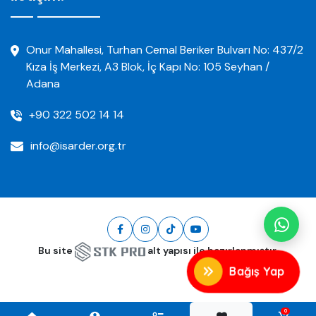
Onur Mahallesi, Turhan Cemal Beriker Bulvarı No: 437/2
Kıza İş Merkezi, A3 Blok, İç Kapı No: 105 Seyhan /
Adana
+90 322 502 14 14
info@isarder.org.tr
Facebook
İnstagram
Tik Tok
Youtube
Bu site
alt yapısı ile hazırlanmıştır.
Bağış Yap
0